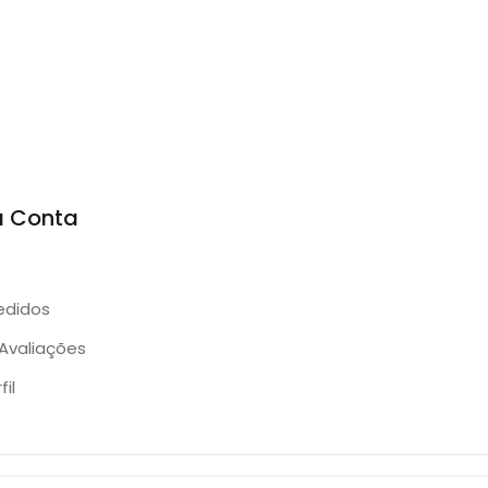
a Conta
edidos
Avaliações
il