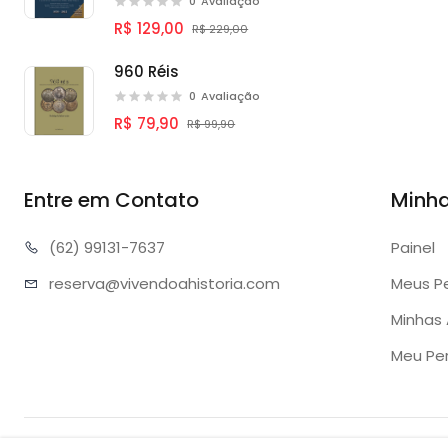
0
Avaliação
R$ 129,00
R$ 229,00
960 Réis
0
Avaliação
R$ 79,90
R$ 99,90
Entre em Contato
Minh
(62) 99
131-7637
Painel
reserva@vivend
oahistoria.com
Meus P
Minhas 
Meu Perf